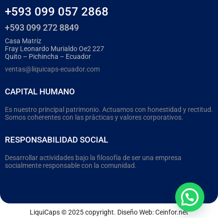
+593 099 057 2868
+593 099 272 8849
Casa Matriz
Fray Leonardo Murialdo Oe2 227
Quito – Pichincha – Ecuador
ventas@liquicaps-ecuador.com
CAPITAL HUMANO
Es nuestro principal patrimonio. Actuamos con honestidad y rectitud.
Somos coherentes con las prácticas y valores corporativos.
RESPONSABILIDAD SOCIAL
Desarrollar actividades bajo la filosofía de ser una empresa
socialmente responsable con la comunidad.
LiquiCaps © 2025 copyright. Diseño Web:
Ceinfor.net