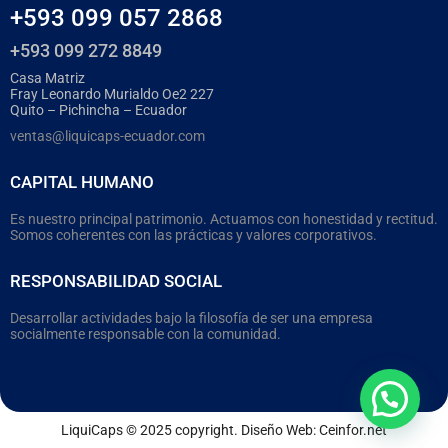
+593 099 057 2868
+593 099 272 8849
Casa Matriz
Fray Leonardo Murialdo Oe2 227
Quito – Pichincha – Ecuador
ventas@liquicaps-ecuador.com
CAPITAL HUMANO
Es nuestro principal patrimonio. Actuamos con honestidad y rectitud.
Somos coherentes con las prácticas y valores corporativos.
RESPONSABILIDAD SOCIAL
Desarrollar actividades bajo la filosofía de ser una empresa
socialmente responsable con la comunidad.
LiquiCaps © 2025 copyright. Diseño Web:
Ceinfor.net