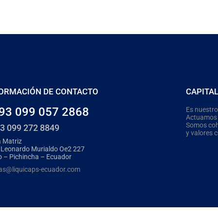
ORMACIÓN DE CONTACTO
CAPITA
93 099 057 2868
Es nuestro
Actuamos c
Somos cohe
3 099 272 8849
y valores 
 Matriz
 Leonardo Murialdo Oe2 227
o – Pichincha – Ecuador
as@liquicaps-ecuador.com