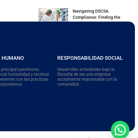
Navigating DSCSA
Compliance: Finding the
Right Partner
L HUMANO
RESPONSABILIDAD SOCIAL
 principal patrimonio.
Desarrollar actividades bajo la
on honestidad y rectitud.
filosofía de ser una empresa
rentes con las prácticas
socialmente responsable con la
corporativos.
comunidad.